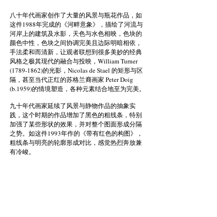
八十年代画家创作了大量的风景与瓶花作品，如
这件1988年完成的《河畔意象》，描绘了河流与
河岸上的建筑及水影，天色与水色相映，色块的
颜色中性，色块之间协调完美且边际明暗相依，
手法柔和而清新，让观者联想到很多美妙的经典
风格之极其现代的融合与投映，William Turner
(1789-1862)
的光影，Nicolas de Stael 的矩形与区
隔，甚至当代正红的苏格兰裔画家 Peter Doig
(b.1959)的情境塑造，各种元素结合地至为完美。
九十年代画家延续了风景与静物作品的抽象实
践，这个时期的作品增加了黑色的粗线条，特别
加强了某些形状的效果，并对整个图面形成分隔
之势。如这件1993年作的《带有红色的构图》，
粗线条与明亮的轮廓形成对比，感觉热烈奔放兼
有冷峻。