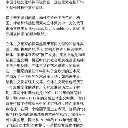
中国传统文化精神不谋而合，这些元素在杨可均
的创作过程中贯穿始终。
接下来要谈到的是，杨可均绘画中的色彩、构
图、律动和情感性因素与立体派其中一支的俄耳
甫斯立体主义 (Orphism, Orphic cubism)，又称“奥
弗斯立体派”的精神联结。
立体主义画家的探索起源于塞尚的理论和创作实
践，他们将塞尚的理论“世间万物皆可用圆柱体、
球体、圆椎体来表现”推广发扬。实质上这是20世
纪初工业文明、机器时代的社会现实在画家精神
中的折射反映。立体主义在艺术形式上的探索，
在二十世纪的最初十年影响了全欧洲的艺术家，
并激发了一连串的艺术改革运动，如未来主义、
结构主义及表现主义等。立体主义观念也经历了
一个发展变化的过程。它的发展经历过三个时
期，前两个时期分别是1907－1909年的塞尚时
期；和1909－1912年的分析立体主义时期。他们
首先打破了传统绘画中的固定视点，转而用多视
点透视，在同一个绘画平面上去表现。这样的“分
析”往往使画面越来越失去本来的形态，而陷入一
种抽象的形。因此从1912年到1914年他们进入
了“综合立体主义”时期，不是描绘客观物体的外