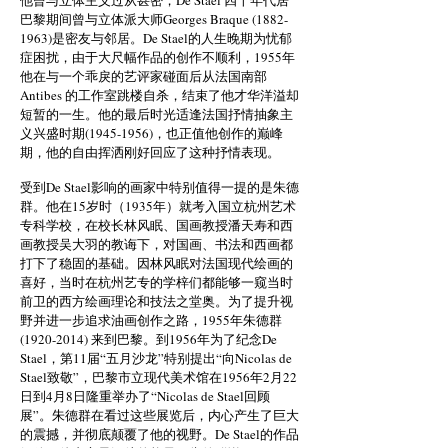
他曾与立体主义过从甚密，De Stael 四十年代居
巴黎期间曾与立体派大师Georges Braque
(1882-
1963)
是密友与邻居。De Stael的人生晚期为忧郁
症困扰，由于大尺幅作品的创作不顺利，1955年
他在与一个乖戾的艺评家碰面后从法国南部
Antibes 的工作室跳楼自杀，结束了他才华洋溢却
短暂的一生。他的最后时光适逢法国抒情抽象主
义兴盛时期(1945-1956)，也正值他创作的巅峰
期，他的自由挥洒刚好回应了这种抒情表现。
受到De Stael影响的画家中特别值得一提的是朱德
群。他在15岁时（1935年）就考入国立杭州艺术
专科学校，在校长林风眠、国画教授潘天寿和西
画教授吴大羽的教诲下，对国画、书法和西画都
打下了稳固的基础。因林风眠对法国现代绘画的
喜好，当时在杭州艺专的学梓们都能够一窥当时
前卫的西方绘画理论和技法之堂奥。为了提升视
野并进一步追求油画创作之路，1955年朱德群
(1920-2014)
来到巴黎。到1956年为了纪念De
Stael，第11届“五月沙龙”特别提出“向Nicolas de
Stael致敬”，巴黎市立现代美术馆在1956年2月22
日到4月8日隆重举办了“Nicolas de Stael回顾
展”。朱德群在看过这些展览后，内心产生了巨大
的震撼，并彻底颠覆了他的视野。De Stael的作品