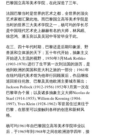
巴黎国立高等美术学院，在此深造了三年。
法国巴黎当时是世界的艺术之都，全世界的顶尖
艺术家都汇聚此地。而巴黎国立高等美术学院是
当时的世界三大美术学院之一，杨可均的学长尽
是中国现代艺术史上赫赫有名的大师，林风眠、
徐悲鸿、潘玉良以及吴冠中等皆毕业于此。
在三、四十年代时期，巴黎还是后期印象派、野
兽派和立体派的天下；五十年代开始，抽象主义
开始进入主流的视野，1950年3月Mark Rothko
(1903-1970)
进行了生平第一次到法国的游历，是
他到欧洲的英国和意大利之旅的一部分；1961年
在纽约现代美术馆为他举行回顾展后，作品继续
巡回前往伦敦、巴黎及其他欧洲主要城市展出；
Jackson Pollock
(1912-1956) 1952
年3月第一次在
巴黎举办个展；以及诸多抽象主义大师Nicolas de
Stael
(1914-1955)
, Willem de Kooning
(1904-
1997)
, Yves Klein
(1928-1962)
等皆居住过来往于
巴黎，在那里可以接触到各样的创意和新鲜风
格。
杨可均1961年自巴黎国立高等美术学院毕业以
后，于1965年到1968年之间在欧洲游学四年，接