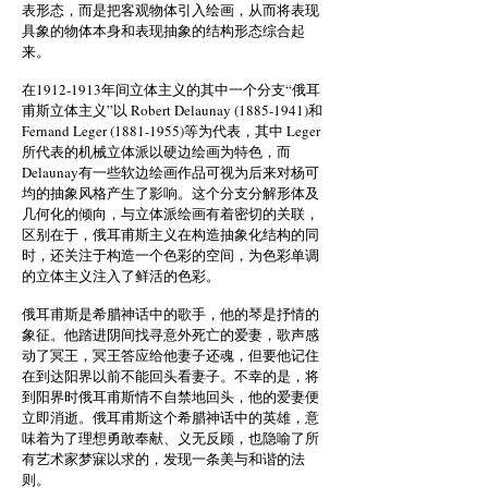
表形态，而是把客观物体引入绘画，从而将表现
具象的物体本身和表现抽象的结构形态综合起
来。
在1912-1913年间立体主义的其中一个分支“俄耳
甫斯立体主义”以 Robert Delaunay
(1885-1941)
和
Fernand Leger
(1881-1955)
等为代表，其中 Leger
所代表的机械立体派以硬边绘画为特色，而
Delaunay有一些软边绘画作品可视为后来对杨可
均的抽象风格产生了影响。这个分支分解形体及
几何化的倾向，与立体派绘画有着密切的关联，
区别在于，俄耳甫斯主义在构造抽象化结构的同
时，还关注于构造一个色彩的空间，为色彩单调
的立体主义注入了鲜活的色彩。
俄耳甫斯是希腊神话中的歌手，他的琴是抒情的
象征。他踏进阴间找寻意外死亡的爱妻，歌声感
动了冥王，冥王答应给他妻子还魂，但要他记住
在到达阳界以前不能回头看妻子。不幸的是，将
到阳界时俄耳甫斯情不自禁地回头，他的爱妻便
立即消逝。俄耳甫斯这个希腊神话中的英雄，意
味着为了理想勇敢奉献、义无反顾，也隐喻了所
有艺术家梦寐以求的，发现一条美与和谐的法
则。