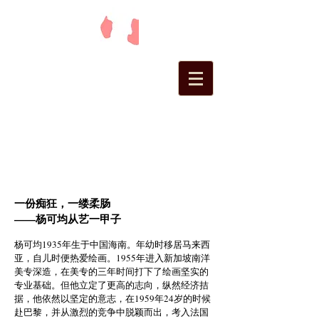
一份痴狂，一缕柔肠
——杨可均从艺一甲子
杨可均1935年生于中国海南。年幼时移居马来西
亚，自儿时便热爱绘画。1955年进入新加坡南洋
美专深造，在美专的三年时间打下了绘画坚实的
专业基础。但他立定了更高的志向，纵然经济拮
据，他依然以坚定的意志，在1959年24岁的时候
赴巴黎，并从激烈的竞争中脱颖而出，考入法国