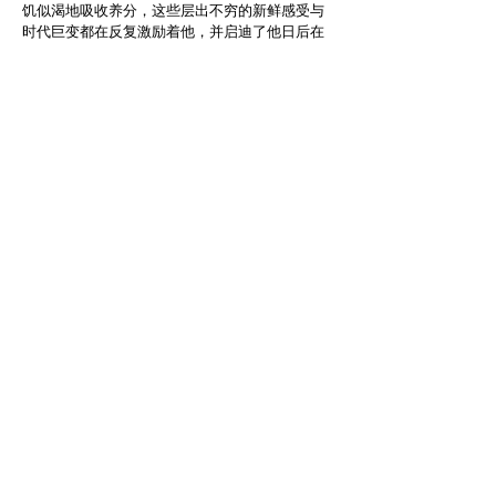
饥似渴地吸收养分，这些层出不穷的新鲜感受与
时代巨变都在反复激励着他，并启迪了他日后在
水墨和水彩领域的探索。
在朱德群和张大千等大师进行抽象创作实践时，
当时在台湾的刘国松（b.1932）也在1963年发明
了含有粗纸筋的棉纸，着墨着色后将纸筋撕去形
成效果自然的留白，作品因而充满新的肌理与质
感，画法成为著名的“抽筋剥皮皴”，纸因之得
名“国松纸”。 新的皴法和纸张都为他的水墨创作
带来新的原创动力。他一生都致力于抽象艺术，
五十年代与本土的保守派进行了持续的论战，并
在1960年发表了《现代绘画的本质问题》一文，
首次清晰地阐述他的抽象绘画观，“如说抽象画的
产生使得中国文化支离破碎，勿宁说中国的精神
被发扬。因为全世界的抽象绘画都几乎或多或少
地接受了东方人的思想而倾向东方，甚至有些画
家直接地由中国绘画、甲骨钟鼎文字、草书、碑
帖中获取结构形式与灵感”。1966年刘国松获得
美国洛克菲勒三世基金会的环球旅行奖，访问了
18个国家的90多个城市，在世界著名的博物馆观
摩大师杰作，了解不同区域国家的艺术现状，结
识各地艺术界人士，拜访著名艺术家如 Andy
Warhol等的工作室，以及得到诸多展览的机会。