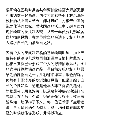
杨可均在巴黎时期曾与华裔抽象绘画大师赵无极
和朱德群一起画画。两位大师都毕业于林风眠任
校长的杭州国立艺专，师林风眠，扎根于中国传
统文化诗辞歌赋、书法国画的沃土中，融合西方
现代绘画的技法和表现，从五十年代分别形成各
自的抽象风格。在两位前辈的启迪下，杨可均深
入追求自己的抽象绘画之路。
因着个人的天赋和严格的基础绘画训练，加上巴
黎特有的浓厚艺术氛围和浪漫主义情怀的薰陶，
他很早期就已经形成了个人的抒情抽象风格。图4
的这件静物的油画作品，是目前发现的杨可均最
早期的静物画之一，油彩铺陈厚重，敷色深沉，
仍然有非常浓厚的欧洲油画风格，但是开始了自
己的个性发挥。这也是他本人非常喜爱的题材。
静物题材，用色深沉，以及略带神秘的浪漫抒情
气息，在之后半个多世纪的创作过程中，被画家
始终如一地保持了下来。每一位艺术家毕生所追
求、最为珍贵的个人特质，杨可均可说在非常年
轻的时候就能够形成、并得以确立。