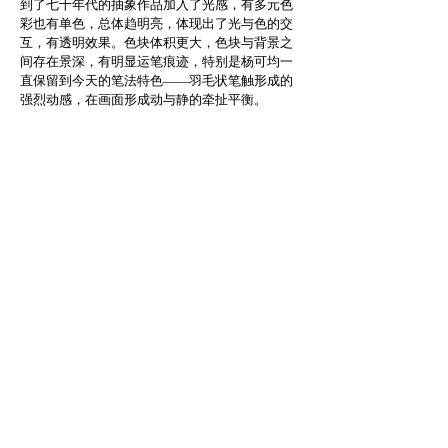
到了七十年代的抽象作品加入了光感，有多元色
彩也有单色，总体趋明亮，体现出了光与色的交
互，有透明效果。色块体积更大，色块与背景之
间存在景深，有明显运笔痕迹，特别是杨可均一
直保留到今天的笔法特色——羽毛状笔触形成的
强烈动感，在画面形成动与静的牵扯平衡。