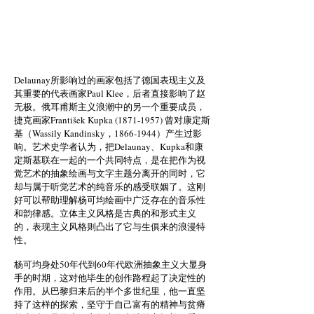
Delaunay所影响过的画家包括了德国表现主义及
其重要的代表画家Paul Klee，后者直接影响了赵
无极。俄耳甫斯主义浪潮中的另一个重要成员，
捷克画家František Kupka
(1871-1957)
曾对康定斯
基（Wassily Kandinsky，1866-1944）产生过影
响。艺术史学者认为，把Delaunay、Kupka和康
定斯基联在一起的一个共同特点，是在把作为视
觉艺术的抽象绘画与文字主题分离开的同时，它
却与属于听觉艺术的纯音乐的感受联姻了。这刚
好可以帮助理解杨可均绘画中广泛存在的音乐性
和韵律感。立体主义风格是古典的和形式主义
的，表现主义风格则凸出了它与生俱来的浪漫特
性。
杨可均身处50年代到60年代欧洲抽象主义大显身
手的时期，这对他毕生的创作路程起了决定性的
作用。从巴黎归来后的半个多世纪里，他一直坚
持了这样的探索，坚守于自己富有的精神与贫瘠