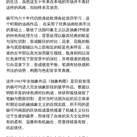
的生活，虽然这五十年来在本地的市场并不看好
这样的风格，却始终未言放弃。
杨可均六十年代仍然身处欧洲各处游历学习，这
个时期的油画作品， 在采用了经典油画绘画手法
的基础上，吸收了法国印象主义以及抽象抒情派
的特色和处理方法，背景处理以极其经典的暗蓝
与深红切割，形成醒目的对比；花束、花瓶的瓶
身与底部都辅以与上部相近的暗蓝色来呼应，花
束的左半部以高光加亮吸引视线，瓶身则间以深
红色来呼应下部背景中的深红，并将观者的视线
引向花束下方，形成视觉平衡。笔调有轻快感和
书法的动势，构图与色彩皆非常典雅。
这件1965年全抽象作品《抽象构图》是目前发现
的杨可均进入完全抽象阶段的最早作品。整篇以
明暗丰富的绿色调对比构成，块状和弧线保留了
笔触与图面切割，是对当时法国兴起的后立体派
时期近似机械抽象主义的自我实践，所不同的是
杨可均画面的区块组成显然规避了机械主义往往
过于生硬的疆界，而体现了自体的东方文化所特
有的柔和、温雅和有机融合，而显得错落有致，
此起彼伏。