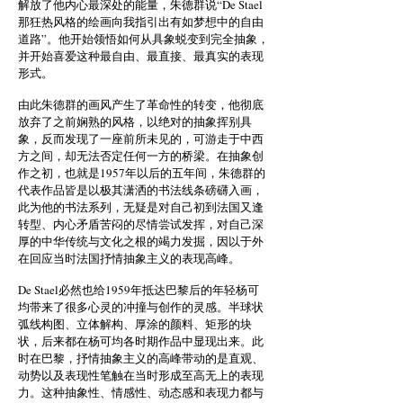
解放了他内心最深处的能量，朱德群说“De Stael
那狂热风格的绘画向我指引出有如梦想中的自由
道路”。他开始领悟如何从具象蜕变到完全抽象，
并开始喜爱这种最自由、最直接、最真实的表现
形式。
由此朱德群的画风产生了革命性的转变，他彻底
放弃了之前娴熟的风格，以绝对的抽象挥别具
象，反而发现了一座前所未见的，可游走于中西
方之间，却无法否定任何一方的桥梁。在抽象创
作之初，也就是1957年以后的五年间，朱德群的
代表作品皆是以极其潇洒的书法线条磅礴入画，
此为他的书法系列，无疑是对自己初到法国又逢
转型、内心矛盾苦闷的尽情尝试发挥，对自己深
厚的中华传统与文化之根的竭力发掘，因以于外
在回应当时法国抒情抽象主义的表现高峰。
De Stael必然也给1959年抵达巴黎后的年轻杨可
均带来了很多心灵的冲撞与创作的灵感。半球状
弧线构图、立体解构、厚涂的颜料、矩形的块
状，后来都在杨可均各时期作品中显现出来。此
时在巴黎，抒情抽象主义的高峰带动的是直观、
动势以及表现性笔触在当时形成至高无上的表现
力。这种抽象性、情感性、动态感和表现力都与