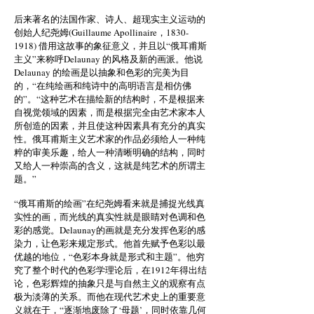
后来著名的法国作家、诗人、超现实主义运动的
创始人纪尧姆(Guillaume Apollinaire，1830-
1918) 借用这故事的象征意义，并且以“俄耳甫斯
主义”来称呼Delaunay 的风格及新的画派。他说
Delaunay 的绘画是以抽象和色彩的完美为目
的，“在纯绘画和纯诗中的高明语言是相仿佛
的”。“这种艺术在描绘新的结构时，不是根据来
自视觉领域的因素，而是根据完全由艺术家本人
所创造的因素，并且使这种因素具有充分的真实
性。俄耳甫斯主义艺术家的作品必须给人一种纯
粹的审美乐趣，给人一种清晰明确的结构，同时
又给人一种崇高的含义，这就是纯艺术的所谓主
题。”
“俄耳甫斯的绘画”在纪尧姆看来就是捕捉光线真
实性的画，而光线的真实性就是眼睛对色调和色
彩的感觉。Delaunay的画就是充分发挥色彩的感
染力，让色彩来规定形式。他首先赋予色彩以最
优越的地位，“色彩本身就是形式和主题”。他穷
究了整个时代的色彩学理论后，在1912年得出结
论，色彩辉煌的抽象只是与自然主义的观察有点
极为淡薄的关系。而他在现代艺术史上的重要意
义就在于，“逐渐地废除了‘母题’，同时依靠几何